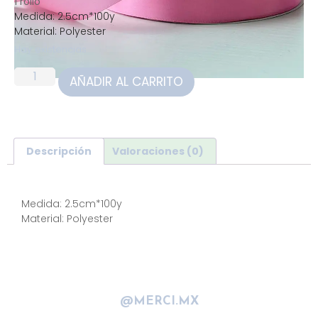
1 rollo
Medida: 2.5cm*100y
Material: Polyester
Hay existencias
AÑADIR AL CARRITO
Descripción
Valoraciones (0)
Descripción
Medida: 2.5cm*100y
Material: Polyester
@MERCI.MX