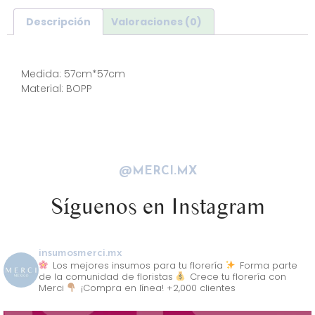
Descripción
Valoraciones (0)
Descripción
Medida: 57cm*57cm
Material: BOPP
@MERCI.MX
Síguenos en Instagram
insumosmerci.mx
Los mejores insumos para tu florería
Forma parte
de la comunidad de floristas
Crece tu florería con
Merci
¡Compra en línea! +2,000 clientes