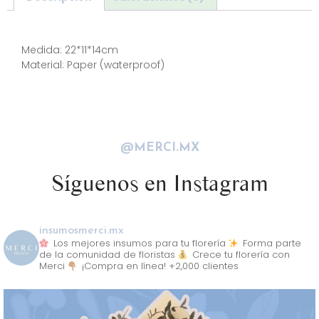
Descripción
Medida: 22*11*14cm
Material: Paper (waterproof)
@MERCI.MX
Síguenos en Instagram
insumosmerci.mx
Los mejores insumos para tu florería
Forma parte
de la comunidad de floristas
Crece tu florería con
Merci
¡Compra en línea! +2,000 clientes