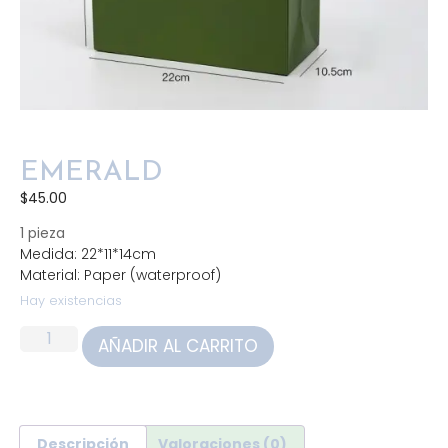
EMERALD
$
45.00
1 pieza
Medida: 22*11*14cm
Material: Paper (waterproof)
Hay existencias
AÑADIR AL CARRITO
Descripción
Valoraciones (0)