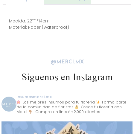
Descripción
Medida: 22*11*14cm
Material: Paper (waterproof)
@MERCI.MX
Síguenos en Instagram
insumosmerci.mx
Los mejores insumos para tu florería
Forma parte
de la comunidad de floristas
Crece tu florería con
Merci
¡Compra en línea! +2,000 clientes