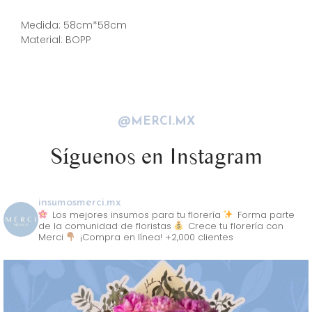
Descripción
Medida: 58cm*58cm
Material: BOPP
@MERCI.MX
Síguenos en Instagram
insumosmerci.mx
Los mejores insumos para tu florería
Forma parte
de la comunidad de floristas
Crece tu florería con
Merci
¡Compra en línea! +2,000 clientes