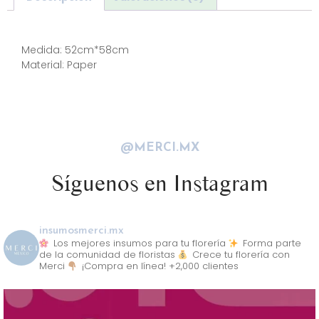
Descripción
Medida: 52cm*58cm
Material: Paper
@MERCI.MX
Síguenos en Instagram
insumosmerci.mx
Los mejores insumos para tu florería
Forma parte
de la comunidad de floristas
Crece tu florería con
Merci
¡Compra en línea! +2,000 clientes