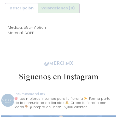
Descripción
Valoraciones (0)
Descripción
Medida: 58cm*58cm
Material: BOPP
@MERCI.MX
Síguenos en Instagram
insumosmerci.mx
Los mejores insumos para tu florería
Forma parte
de la comunidad de floristas
Crece tu florería con
Merci
¡Compra en línea! +2,000 clientes