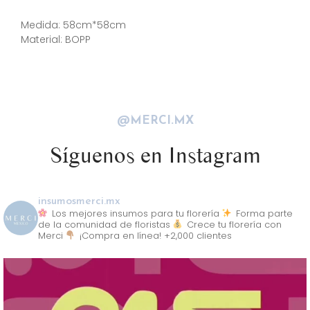
Descripción
Medida: 58cm*58cm
Material: BOPP
@MERCI.MX
Síguenos en Instagram
insumosmerci.mx
Los mejores insumos para tu florería
Forma parte
de la comunidad de floristas
Crece tu florería con
Merci
¡Compra en línea! +2,000 clientes