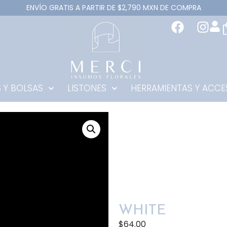
ENVÍO GRATIS A PARTIR DE $2,790 MXN DE COMPRA
 Y BOLSAS
LISTONES
HERRAMIENTAS Y ACCE
WHITE
$
64.00