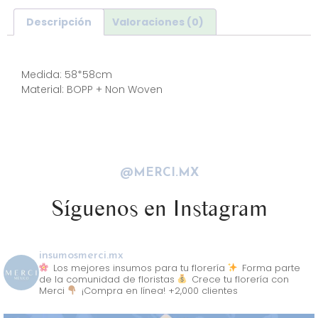
Descripción
Valoraciones (0)
Descripción
Medida: 58*58cm
Material: BOPP + Non Woven
@MERCI.MX
Síguenos en Instagram
insumosmerci.mx
Los mejores insumos para tu florería
Forma parte
de la comunidad de floristas
Crece tu florería con
Merci
¡Compra en línea! +2,000 clientes