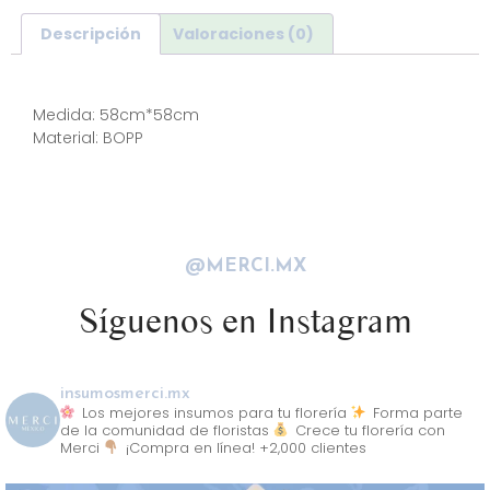
Descripción
Valoraciones (0)
Descripción
Medida: 58cm*58cm
Material: BOPP
@MERCI.MX
Síguenos en Instagram
insumosmerci.mx
Los mejores insumos para tu florería
Forma parte
de la comunidad de floristas
Crece tu florería con
Merci
¡Compra en línea! +2,000 clientes