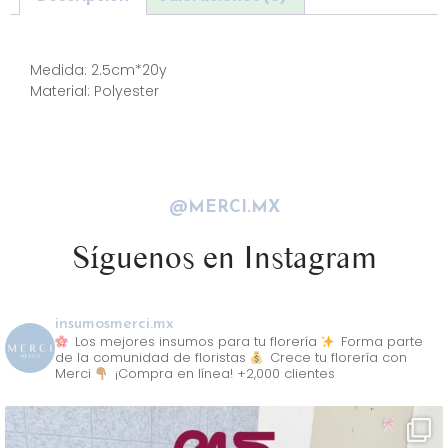
Descripción
Medida: 2.5cm*20y
Material: Polyester
@MERCI.MX
Síguenos en Instagram
insumosmerci.mx
Los mejores insumos para tu florería
Forma parte
de la comunidad de floristas
Crece tu florería con
Merci
¡Compra en línea! +2,000 clientes