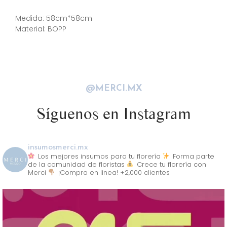
Descripción
Medida: 58cm*58cm
Material: BOPP
@MERCI.MX
Síguenos en Instagram
insumosmerci.mx
Los mejores insumos para tu florería
Forma parte
de la comunidad de floristas
Crece tu florería con
Merci
¡Compra en línea! +2,000 clientes