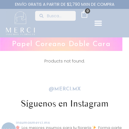
ENVÍO GRATIS A PARTIR DE $2,790 MXN DE COMPRA
0
Papel Coreano Doble Cara
Products not found.
@MERCI.MX
Síguenos en Instagram
insumosmerci.mx
Los mejores insumos para tu florería
Forma parte