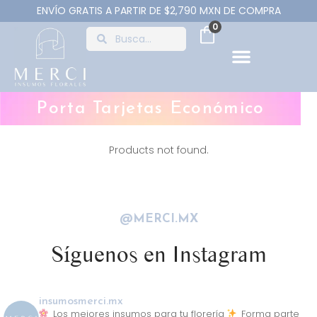
ENVÍO GRATIS A PARTIR DE $2,790 MXN DE COMPRA
0
Porta Tarjetas Económico
Products not found.
@MERCI.MX
Síguenos en Instagram
insumosmerci.mx
Los mejores insumos para tu florería
Forma parte