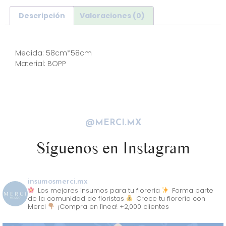
Descripción
Valoraciones (0)
Descripción
Medida: 58cm*58cm
Material: BOPP
@MERCI.MX
Síguenos en Instagram
insumosmerci.mx
Los mejores insumos para tu florería
Forma parte
de la comunidad de floristas
Crece tu florería con
Merci
¡Compra en línea! +2,000 clientes