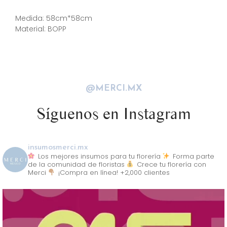
Descripción
Medida: 58cm*58cm
Material: BOPP
@MERCI.MX
Síguenos en Instagram
insumosmerci.mx
Los mejores insumos para tu florería
Forma parte
de la comunidad de floristas
Crece tu florería con
Merci
¡Compra en línea! +2,000 clientes