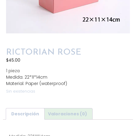
RICTORIAN ROSE
$
45.00
1 pieza
Medida: 22*11*14cm
Material: Paper (waterproof)
Sin existencias
Descripción
Valoraciones (0)
Descripción