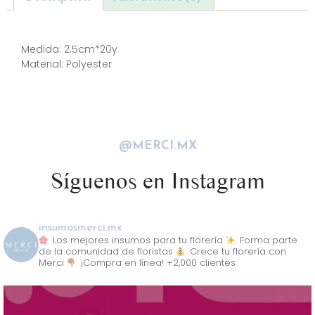
Descripción
Medida: 2.5cm*20y
Material: Polyester
@MERCI.MX
Síguenos en Instagram
insumosmerci.mx
Los mejores insumos para tu florería
Forma parte
de la comunidad de floristas
Crece tu florería con
Merci
¡Compra en línea! +2,000 clientes