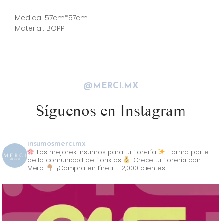
Descripción
Medida: 57cm*57cm
Material: BOPP
@MERCI.MX
Síguenos en Instagram
insumosmerci.mx
Los mejores insumos para tu florería
Forma parte
de la comunidad de floristas
Crece tu florería con
Merci
¡Compra en línea! +2,000 clientes