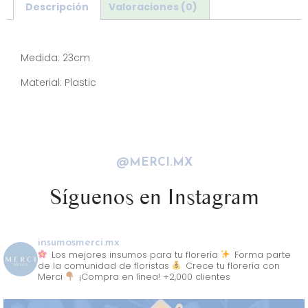
Descripción
Valoraciones (0)
Descripción
Medida: 23cm
Material: Plastic
@MERCI.MX
Síguenos en Instagram
insumosmerci.mx
Los mejores insumos para tu florería
Forma parte
de la comunidad de floristas
Crece tu florería con
Merci
¡Compra en línea! +2,000 clientes