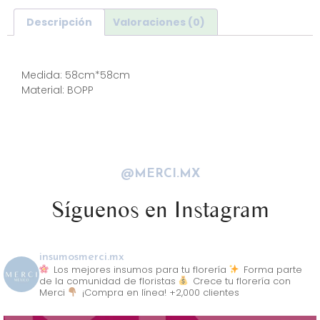
Descripción
Valoraciones (0)
Descripción
Medida: 58cm*58cm
Material: BOPP
@MERCI.MX
Síguenos en Instagram
insumosmerci.mx
Los mejores insumos para tu florería
Forma parte
de la comunidad de floristas
Crece tu florería con
Merci
¡Compra en línea! +2,000 clientes