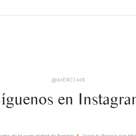
@MERCI.MX
íguenos en Instagr