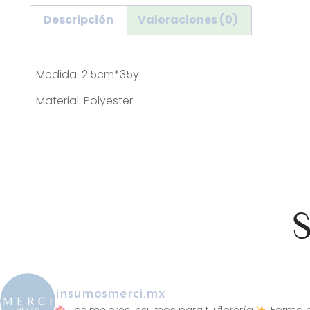
Descripción
Valoraciones (0)
Descripción
Medida: 2.5cm*35y
Material: Polyester
S
insumosmerci.mx