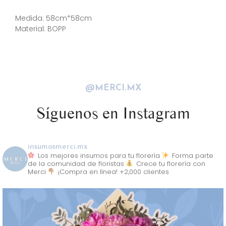
Descripción
Medida: 58cm*58cm
Material: BOPP
@MERCI.MX
Síguenos en Instagram
insumosmerci.mx
Los mejores insumos para tu florería
Forma parte
de la comunidad de floristas
Crece tu florería con
Merci
¡Compra en línea! +2,000 clientes