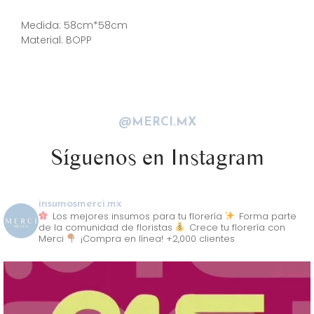
Descripción
Medida: 58cm*58cm
Material: BOPP
@MERCI.MX
Síguenos en Instagram
insumosmerci.mx
Los mejores insumos para tu florería
Forma parte
de la comunidad de floristas
Crece tu florería con
Merci
¡Compra en línea! +2,000 clientes