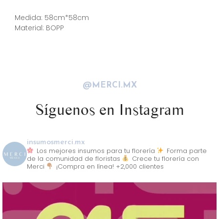
Descripción
Medida: 58cm*58cm
Material: BOPP
@MERCI.MX
Síguenos en Instagram
insumosmerci.mx
Los mejores insumos para tu florería
Forma parte
de la comunidad de floristas
Crece tu florería con
Merci
¡Compra en línea! +2,000 clientes