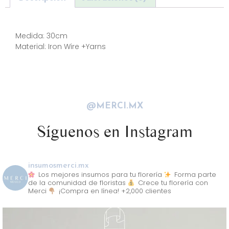
Descripción
Medida: 30cm
Material: Iron Wire +Yarns
@MERCI.MX
Síguenos en Instagram
insumosmerci.mx
Los mejores insumos para tu florería
Forma parte
de la comunidad de floristas
Crece tu florería con
Merci
¡Compra en línea! +2,000 clientes