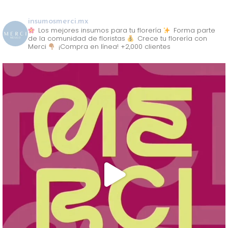
insumosmerci.mx
Los mejores insumos para tu florería
Forma parte
de la comunidad de floristas
Crece tu florería con
Merci
¡Compra en línea! +2,000 clientes