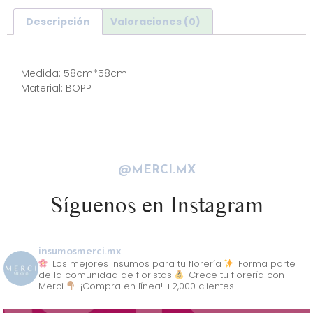
Descripción
Valoraciones (0)
Descripción
Medida: 58cm*58cm
Material: BOPP
@MERCI.MX
Síguenos en Instagram
insumosmerci.mx
Los mejores insumos para tu florería
Forma parte
de la comunidad de floristas
Crece tu florería con
Merci
¡Compra en línea! +2,000 clientes