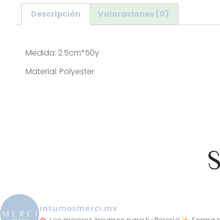
Descripción
Valoraciones (0)
Descripción
Medida: 2.5cm*50y
Material: Polyester
S
insumosmerci.mx