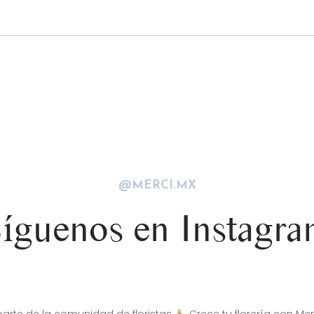
@MERCI.MX
íguenos en Instagr