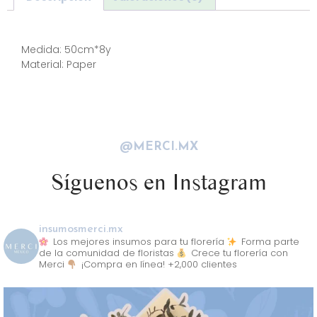
Descripción
Medida: 50cm*8y
Material: Paper
@MERCI.MX
Síguenos en Instagram
insumosmerci.mx
Los mejores insumos para tu florería
Forma parte
de la comunidad de floristas
Crece tu florería con
Merci
¡Compra en línea! +2,000 clientes