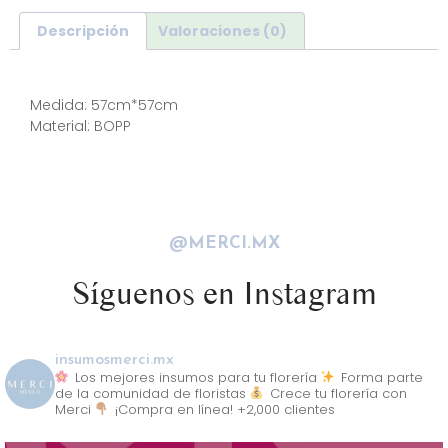
Descripción
Valoraciones (0)
Descripción
Medida: 57cm*57cm
Material: BOPP
@MERCI.MX
Síguenos en Instagram
insumosmerci.mx
Los mejores insumos para tu florería
Forma parte
de la comunidad de floristas
Crece tu florería con
Merci
¡Compra en línea! +2,000 clientes