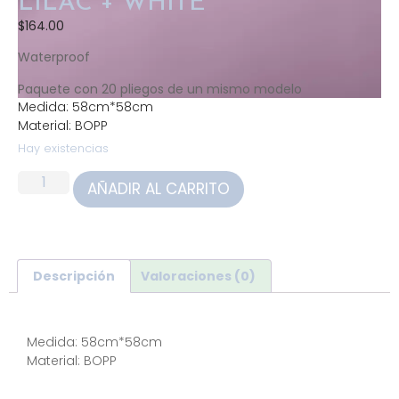
LILAC + WHITE
$
164.00
Waterproof
Paquete con 20 pliegos de un mismo modelo
Medida: 58cm*58cm
Material: BOPP
Hay existencias
AÑADIR AL CARRITO
Descripción
Valoraciones (0)
Descripción
Medida: 58cm*58cm
Material: BOPP