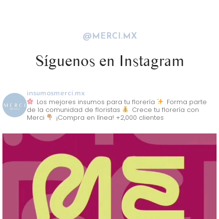
@MERCI.MX
Síguenos en Instagram
insumosmerci.mx
Los mejores insumos para tu florería
Forma parte
de la comunidad de floristas
Crece tu florería con
Merci
¡Compra en línea! +2,000 clientes