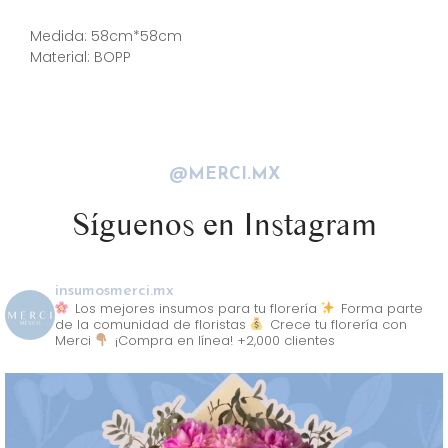
Descripción
Medida: 58cm*58cm
Material: BOPP
@MERCI.MX
Síguenos en Instagram
insumosmerci.mx
Los mejores insumos para tu florería
Forma parte
de la comunidad de floristas
Crece tu florería con
Merci
¡Compra en línea! +2,000 clientes