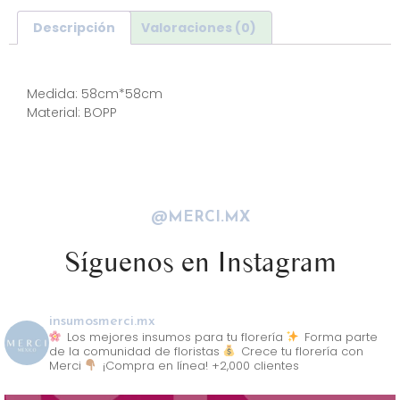
Descripción
Valoraciones (0)
Descripción
Medida: 58cm*58cm
Material: BOPP
@MERCI.MX
Síguenos en Instagram
insumosmerci.mx
Los mejores insumos para tu florería
Forma parte
de la comunidad de floristas
Crece tu florería con
Merci
¡Compra en línea! +2,000 clientes