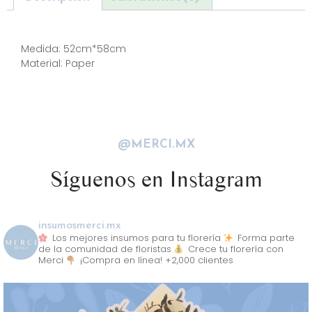
Descripción
Medida: 52cm*58cm
Material: Paper
@MERCI.MX
Síguenos en Instagram
insumosmerci.mx
Los mejores insumos para tu florería
Forma parte
de la comunidad de floristas
Crece tu florería con
Merci
¡Compra en línea! +2,000 clientes