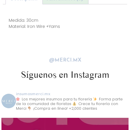
Descripción
Medida: 30cm
Material: Iron Wire +Yarns
@MERCI.MX
Síguenos en Instagram
insumosmerci.mx
Los mejores insumos para tu florería
Forma parte
de la comunidad de floristas
Crece tu florería con
Merci
¡Compra en línea! +2,000 clientes