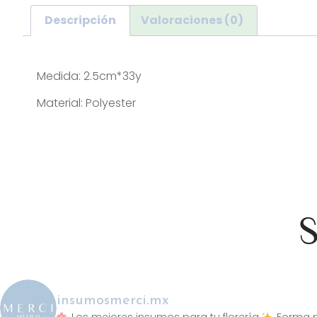
Descripción
Valoraciones (0)
Descripción
Medida: 2.5cm*33y
Material: Polyester
S
insumosmerci.mx