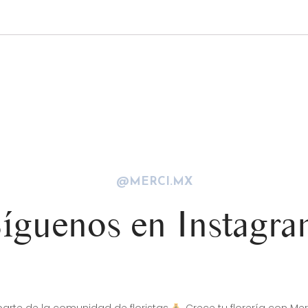
@MERCI.MX
íguenos en Instagr