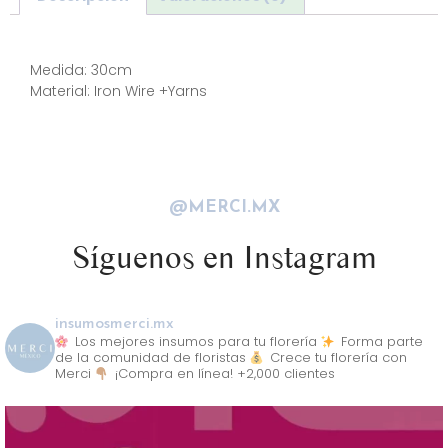
Descripción
Medida: 30cm
Material: Iron Wire +Yarns
@MERCI.MX
Síguenos en Instagram
insumosmerci.mx
Los mejores insumos para tu florería
Forma parte
de la comunidad de floristas
Crece tu florería con
Merci
¡Compra en línea! +2,000 clientes