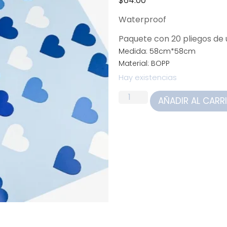
$
64.00
Waterproof
Paquete con 20 pliegos d
Medida: 58cm*58cm
Material: BOPP
Hay existencias
AÑADIR AL CARR