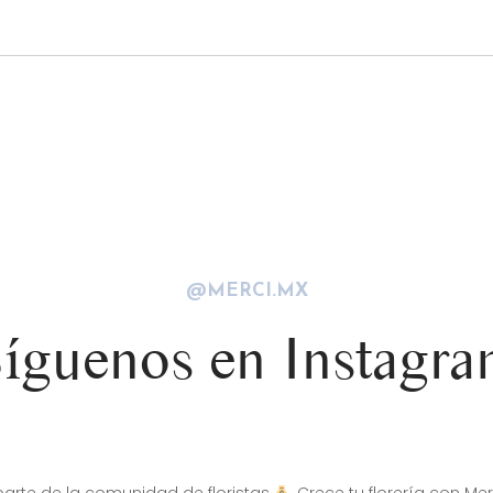
@MERCI.MX
íguenos en Instagr