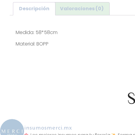
Descripción
Valoraciones (0)
Descripción
Medida: 58*58cm
Material: BOPP
S
insumosmerci.mx