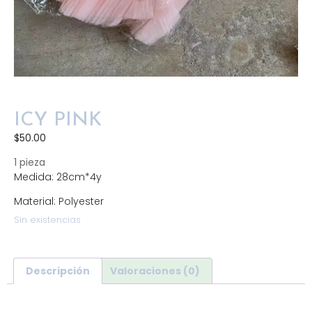
ICY PINK
$
50.00
1 pieza
Medida: 28cm*4y
Material: Polyester
Sin existencias
Descripción
Valoraciones (0)
Descripción