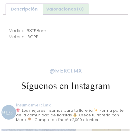
Descripción
Valoraciones (0)
Descripción
Medida: 58*58cm
Material: BOPP
@MERCI.MX
Síguenos en Instagram
insumosmerci.mx
Los mejores insumos para tu florería
Forma parte
de la comunidad de floristas
Crece tu florería con
Merci
¡Compra en línea! +2,000 clientes