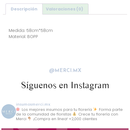
Descripción
Valoraciones (0)
Descripción
Medida: 58cm*58cm
Material: BOPP
@MERCI.MX
Síguenos en Instagram
insumosmerci.mx
Los mejores insumos para tu florería
Forma parte
de la comunidad de floristas
Crece tu florería con
Merci
¡Compra en línea! +2,000 clientes