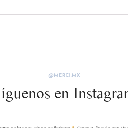
@MERCI.MX
íguenos en Instagr