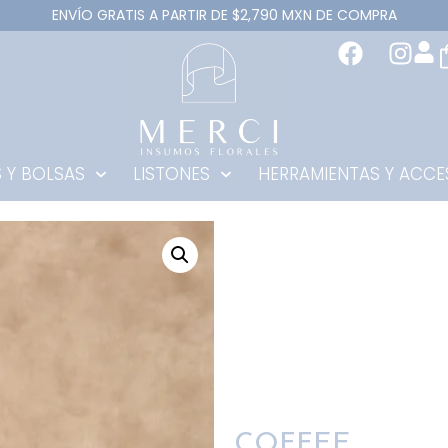
ENVÍO GRATIS A PARTIR DE $2,790 MXN DE COMPRA
 Y BOLSAS
LISTONES
HERRAMIENTAS Y ACCE
COFFEE