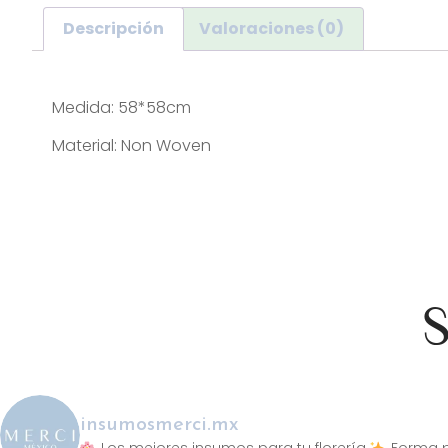
Descripción
Valoraciones (0)
Descripción
Medida: 58*58cm
Material: Non Woven
S
insumosmerci.mx