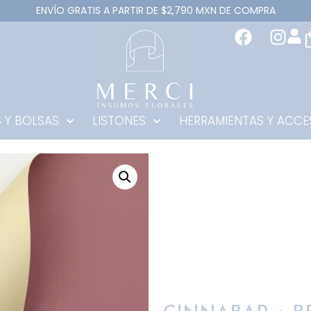
ENVÍO GRATIS A PARTIR DE $2,790 MXN DE COMPRA
 Y BOLSAS
LISTONES
HERRAMIENTAS Y ACCE