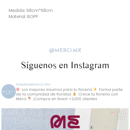
Descripción
Medida: 58cm*58cm
Material: BOPP
@MERCI.MX
Síguenos en Instagram
insumosmerci.mx
Los mejores insumos para tu florería
Forma parte
de la comunidad de floristas
Crece tu florería con
Merci
¡Compra en línea! +2,000 clientes