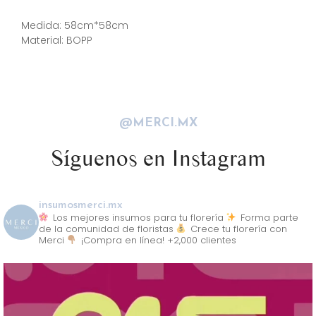
Descripción
Medida: 58cm*58cm
Material: BOPP
@MERCI.MX
Síguenos en Instagram
insumosmerci.mx
Los mejores insumos para tu florería
Forma parte
de la comunidad de floristas
Crece tu florería con
Merci
¡Compra en línea! +2,000 clientes