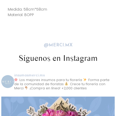
Descripción
Medida: 58cm*58cm
Material: BOPP
@MERCI.MX
Síguenos en Instagram
insumosmerci.mx
Los mejores insumos para tu florería
Forma parte
de la comunidad de floristas
Crece tu florería con
Merci
¡Compra en línea! +2,000 clientes