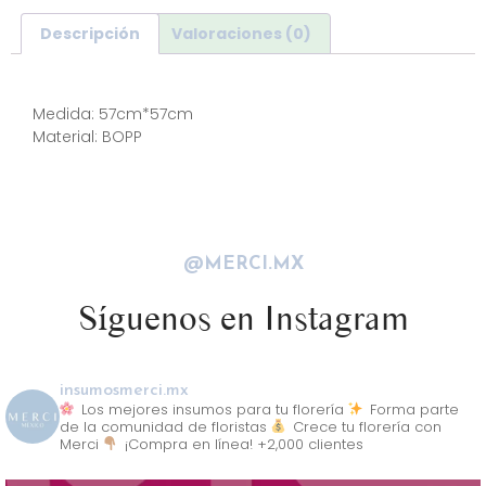
Descripción
Valoraciones (0)
Descripción
Medida: 57cm*57cm
Material: BOPP
@MERCI.MX
Síguenos en Instagram
insumosmerci.mx
Los mejores insumos para tu florería
Forma parte
de la comunidad de floristas
Crece tu florería con
Merci
¡Compra en línea! +2,000 clientes